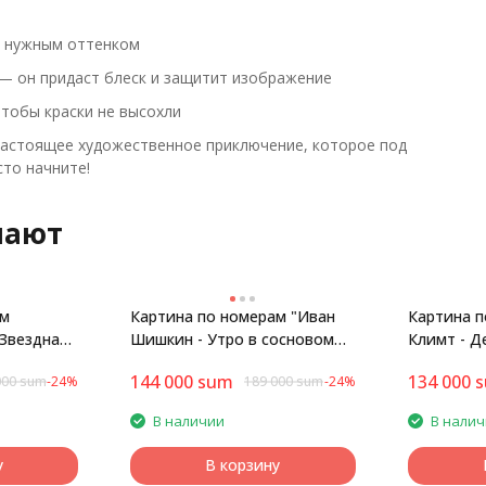
е нужным оттенком
— он придаст блеск и защитит изображение
тобы краски не высохли
настоящее художественное приключение, которое под
то начните!
пают
ам
Картина по номерам "Иван
Картина п
 Звездная
Шишкин - Утро в сосновом
Климт - Д
лесу"
144 000
sum
134 000
000
sum
-24%
189 000
sum
-24%
В наличии
В нали
у
В корзину