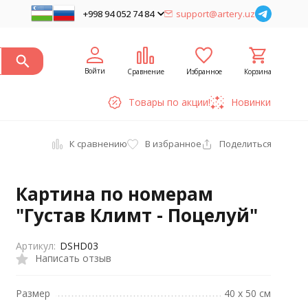
+998 94 052 74 84
support@artery.uz
Войти
Сравнение
Избранное
Корзина
Товары по акции!
Новинки
К сравнению
В избранное
Поделиться
Картина по номерам
"Густав Климт - Поцелуй"
Артикул:
DSHD03
Написать отзыв
Размер
40 х 50 см