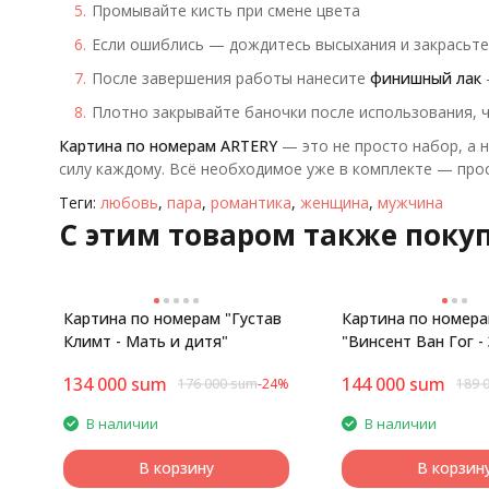
Промывайте кисть при смене цвета
Если ошиблись — дождитесь высыхания и закрасьт
После завершения работы нанесите
финишный лак
Плотно закрывайте баночки после использования, ч
Картина по номерам ARTERY
— это не просто набор, а 
силу каждому. Всё необходимое уже в комплекте — прос
Теги:
любовь
,
пара
,
романтика
,
женщина
,
мужчина
C этим товаром также поку
Картина по номерам "Густав
Картина по номер
Климт - Мать и дитя"
"Винсент Ван Гог -
ночь"
134 000
sum
144 000
sum
176 000
sum
-24%
189 
В наличии
В наличии
В корзину
В корзин