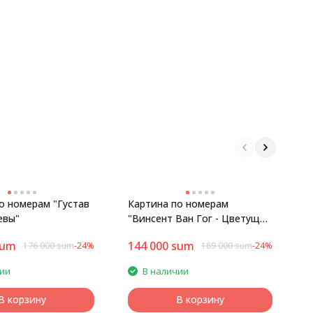
о номерам "Густав
Картина по номерам
К
евы"
"Винсент Ван Гог - Цветущие
ч
ветки миндаля"
sum
144 000
sum
1
176 000
sum
-24%
189 000
sum
-24%
чии
В наличии
В корзину
В корзину