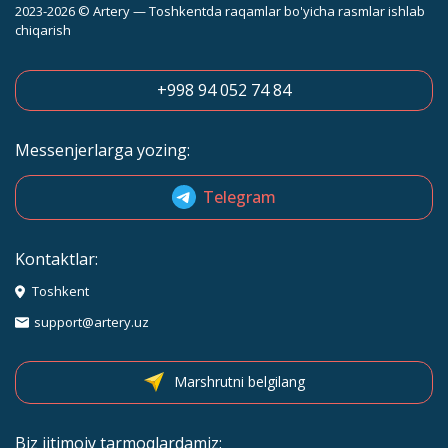
2023-2026 © Artery — Toshkentda raqamlar bo'yicha rasmlar ishlab
chiqarish
+998 94 052 74 84
Messenjerlarga yozing:
Telegram
Kontaktlar:
Toshkent
support@artery.uz
Marshrutni belgilang
Biz ijtimoiy tarmoqlardamiz: