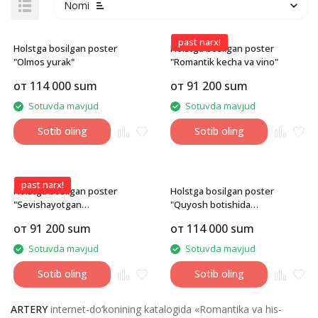
Nomi
past narx!
Holstga bosilgan poster
Holstga bosilgan poster
"Olmos yurak"
"Romantik kecha va vino"
от
114 000
sum
от
91 200
sum
Sotuvda mavjud
Sotuvda mavjud
Sotib oling
Sotib oling
past narx!
Holstga bosilgan poster
Holstga bosilgan poster
"Sevishayotgan
"Quyosh botishida
quchoqlashgan mushuklar"
quchoqlashish"
от
91 200
sum
от
114 000
sum
Sotuvda mavjud
Sotuvda mavjud
Sotib oling
Sotib oling
ARTERY
internet-do‘konining katalogida «Romantika va his-