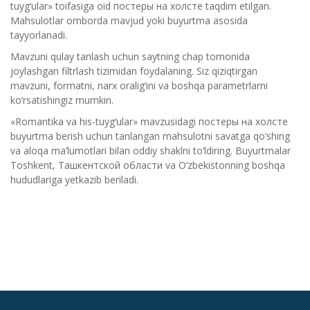
tuyg‘ular» toifasiga oid постеры на холсте taqdim etilgan.
Mahsulotlar omborda mavjud yoki buyurtma asosida
tayyorlanadi.
Mavzuni qulay tanlash uchun saytning chap tomonida
joylashgan filtrlash tizimidan foydalaning. Siz qiziqtirgan
mavzuni, formatni, narx oralig‘ini va boshqa parametrlarni
ko‘rsatishingiz mumkin.
«Romantika va his-tuyg‘ular» mavzusidagi постеры на холсте
buyurtma berish uchun tanlangan mahsulotni savatga qo‘shing
va aloqa ma’lumotlari bilan oddiy shaklni to‘ldiring. Buyurtmalar
Toshkent, Ташкентской области va O‘zbekistonning boshqa
hududlariga yetkazib beriladi.