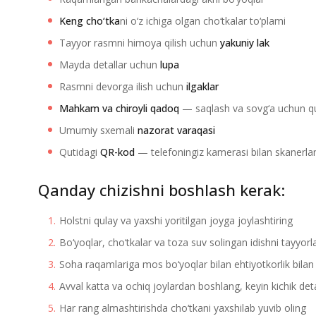
Keng cho‘tka
ni o‘z ichiga olgan cho‘tkalar to‘plami
Tayyor rasmni himoya qilish uchun
yakuniy lak
Mayda detallar uchun
lupa
Rasmni devorga ilish uchun
ilgaklar
Mahkam va chiroyli qadoq
— saqlash va sovg‘a uchun q
Umumiy sxemali
nazorat varaqasi
Qutidagi
QR-kod
— telefoningiz kamerasi bilan skanerl
Qanday chizishni boshlash kerak:
Holstni qulay va yaxshi yoritilgan joyga joylashtiring
Bo‘yoqlar, cho‘tkalar va toza suv solingan idishni tayyorl
Soha raqamlariga mos bo‘yoqlar bilan ehtiyotkorlik bilan
Avval katta va ochiq joylardan boshlang, keyin kichik det
Har rang almashtirishda cho‘tkani yaxshilab yuvib oling