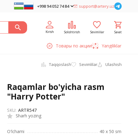
+998 94 052 74 84
support@artery.uz
Kirish
Solishtirish
Sevimlilar
Savat
Товары по акции!
Yangiliklar
Taqqoslash
Sevimlilar
Ulashish
Raqamlar bo'yicha rasm
"Harry Potter"
SKU:
ARTR547
Sharh yozing
O'lchami
40 х 50 sm