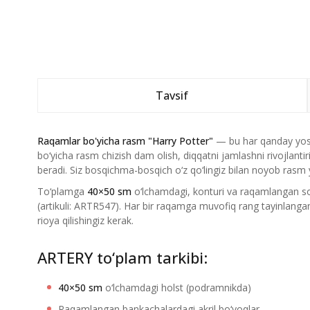
Tavsif
Raqamlar bo'yicha rasm "Harry Potter"
— bu har qanday yosh
bo‘yicha rasm chizish dam olish, diqqatni jamlashni rivojlant
beradi. Siz bosqichma-bosqich o‘z qo‘lingiz bilan noyob ras
To‘plamga
40×50 sm
o‘lchamdagi, konturi va raqamlangan soh
(artikuli: ARTR547). Har bir raqamga muvofiq rang tayinlanga
rioya qilishingiz kerak.
ARTERY to‘plam tarkibi:
40×50 sm
o‘lchamdagi holst (podramnikda)
Raqamlangan bankachalardagi akril bo‘yoqlar