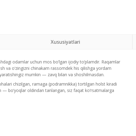
Xususiyatlari
dagi odamlar uchun mos bo‘lgan ijodiy to‘plamdir. Raqamlar
irish va o‘zingizni chinakam rassomdek his qilishga yordam
m yaratishingiz mumkin — zavq bilan va shoshilmasdan.
alari chizilgan, ramaga (podramnikka) tortilgan holst kiradi
n — bo‘yoqlar oldindan tanlangan, siz faqat ko‘rsatmalarga