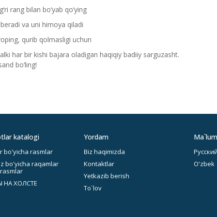
g‘ri rang bilan bo‘yab qo‘ying
beradi va uni himoya qiladi
ping, qurib qolmasligi uchun
i har bir kishi bajara oladigan haqiqiy badiiy sarguzasht.
and bo‘ling!
lar katalogi
Yordam
Ma`lum
 bo'yicha rasmlar
Biz haqimizda
Русски
z bo'yicha raqamlar
Kontaktlar
O'zbek
 rasmlar
Yetkazib berish
 НА ХОЛСТЕ
To`lov