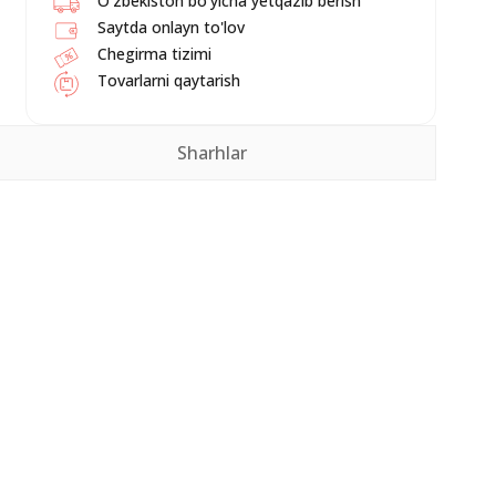
O'zbekiston bo'yicha yetqazib berish
Saytda onlayn to'lov
Chegirma tizimi
Tovarlarni qaytarish
Sharhlar