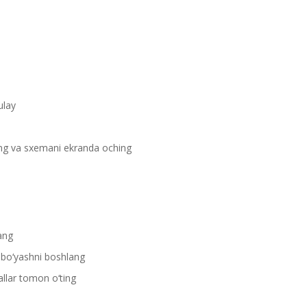
ulay
ang va sxemani ekranda oching
ang
 bo‘yashni boshlang
allar tomon o‘ting