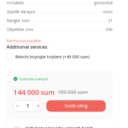
Yo'nalishi
gorizontal
Qiyinlik darajasi
oson
Ranglar soni
21
Obyektlar soni
940
Barcha xususiyatlar
Additional services:
Ikkinchi boyoqlar to‘plami (+
49 000 sum
)
Sotuvda mavjud
144 000 sum
189 000 sum
Sotib oling