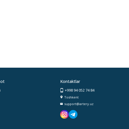
ot
Kontaktlar
й
+998 94 052 74 84
Toshkent
support@artery.uz