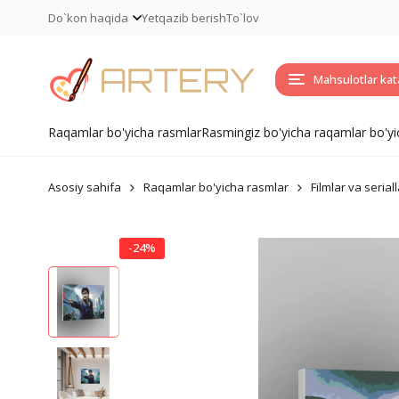
Do`kon haqida
Yetqazib berish
To`lov
Mahsulotlar kat
Raqamlar bo'yicha rasmlar
Rasmingiz bo'yicha raqamlar bo'yi
Asosiy sahifa
Raqamlar bo'yicha rasmlar
Filmlar va seriall
-24%