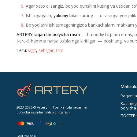
Agar xato qilsangiz, bo‘yoq qurishini kuting va ustidan to‘
Ish tugagach,
yakuniy lak
ni surting — u rasmga yorqinlik 
Bo‘yoqlarni ishlatmaganingizda bankachalarni mahkam yo
ARTERY raqamlar bo‘yicha rasm
— bu oddiy to‘plam emas, balk
Kerakli hamma narsa to‘plamga kiritilgan — boshlang, va xurs
Теги:
yigit
,
sehrgar
,
film
Mahsulot
Raqamlar
Rasmingi
2023-2026 © Artery — Toshkentda raqamlar
bo'yicha
bo'yicha rasmlar ishlab chiqarish
ПОСТЕРЫ
Sayt xaritasi