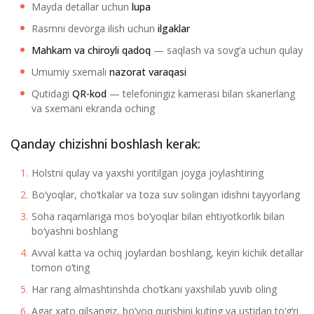
Mayda detallar uchun
lupa
Rasmni devorga ilish uchun
ilgaklar
Mahkam va chiroyli qadoq
— saqlash va sovg‘a uchun qulay
Umumiy sxemali
nazorat varaqasi
Qutidagi
QR-kod
— telefoningiz kamerasi bilan skanerlang
va sxemani ekranda oching
Qanday chizishni boshlash kerak:
Holstni qulay va yaxshi yoritilgan joyga joylashtiring
Bo‘yoqlar, cho‘tkalar va toza suv solingan idishni tayyorlang
Soha raqamlariga mos bo‘yoqlar bilan ehtiyotkorlik bilan
bo‘yashni boshlang
Avval katta va ochiq joylardan boshlang, keyin kichik detallar
tomon o‘ting
Har rang almashtirishda cho‘tkani yaxshilab yuvib oling
Agar xato qilsangiz, bo‘yoq qurishini kuting va ustidan to‘g‘ri