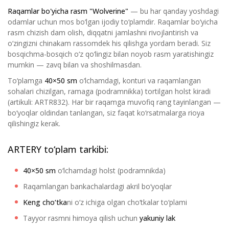
Raqamlar bo'yicha rasm "Wolverine"
— bu har qanday yoshdagi
odamlar uchun mos bo‘lgan ijodiy to‘plamdir. Raqamlar bo‘yicha
rasm chizish dam olish, diqqatni jamlashni rivojlantirish va
o‘zingizni chinakam rassomdek his qilishga yordam beradi. Siz
bosqichma-bosqich o‘z qo‘lingiz bilan noyob rasm yaratishingiz
mumkin — zavq bilan va shoshilmasdan.
To‘plamga
40×50 sm
o‘lchamdagi, konturi va raqamlangan
sohalari chizilgan, ramaga (podramnikka) tortilgan holst kiradi
(artikuli: ARTR832). Har bir raqamga muvofiq rang tayinlangan —
bo‘yoqlar oldindan tanlangan, siz faqat ko‘rsatmalarga rioya
qilishingiz kerak.
ARTERY to‘plam tarkibi:
40×50 sm
o‘lchamdagi holst (podramnikda)
Raqamlangan bankachalardagi akril bo‘yoqlar
Keng cho‘tka
ni o‘z ichiga olgan cho‘tkalar to‘plami
Tayyor rasmni himoya qilish uchun
yakuniy lak