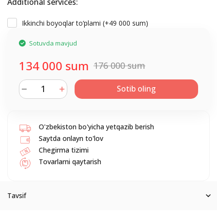
Additional services:
Ikkinchi boyoqlar to‘plami (+
49 000 sum
)
Sotuvda mavjud
134 000 sum
176 000 sum
Sotib oling
O'zbekiston bo'yicha yetqazib berish
Saytda onlayn to'lov
Chegirma tizimi
Tovarlarni qaytarish
Tavsif