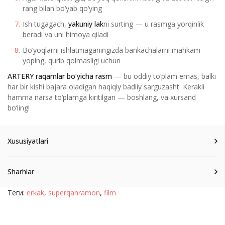
rang bilan bo‘yab qo‘ying
Ish tugagach,
yakuniy lak
ni surting — u rasmga yorqinlik
beradi va uni himoya qiladi
Bo‘yoqlarni ishlatmaganingizda bankachalarni mahkam
yoping, qurib qolmasligi uchun
ARTERY raqamlar bo‘yicha rasm
— bu oddiy to‘plam emas, balki
har bir kishi bajara oladigan haqiqiy badiiy sarguzasht. Kerakli
hamma narsa to‘plamga kiritilgan — boshlang, va xursand
bo‘ling!
Xususiyatlari
Sharhlar
Теги:
erkak
,
superqahramon
,
film