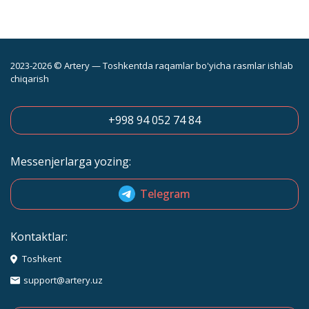
2023-2026 © Artery — Toshkentda raqamlar bo'yicha rasmlar ishlab
chiqarish
+998 94 052 74 84
Messenjerlarga yozing:
Telegram
Kontaktlar:
Toshkent
support@artery.uz