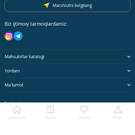
Marshrutni belgilang
Biz ijtimoiy tarmoqlardamiz:
Mahsulotlar katalogi
Yordam
Ma`lumot
Sayt xaritasi
Asosiy sahifa
Каталог
Favorites
Kirish