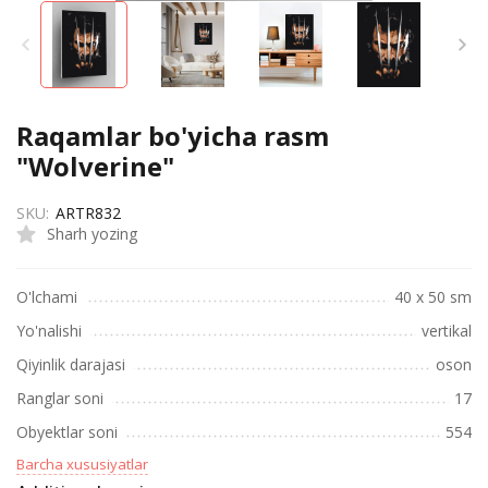
Raqamlar bo'yicha rasm
"Wolverine"
SKU:
ARTR832
Sharh yozing
O'lchami
40 х 50 sm
Yo'nalishi
vertikal
Qiyinlik darajasi
oson
Ranglar soni
17
Obyektlar soni
554
Barcha xususiyatlar