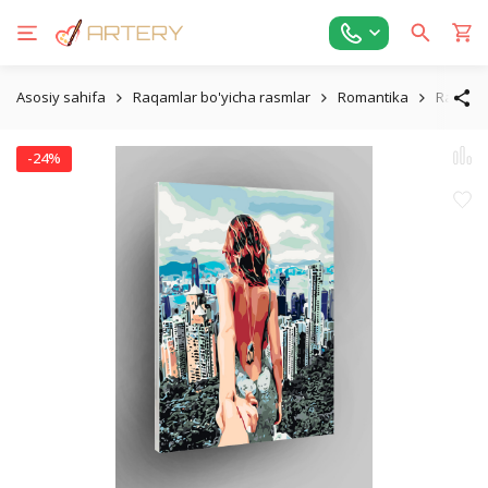
Asosiy sahifa
Raqamlar bo'yicha rasmlar
Romantika
Raqamla
-24%