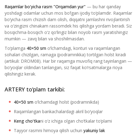
Raqamlar bo'yicha rasm "Orqamdan yur"
— bu har qanday
yoshdagi odamlar uchun mos bo‘lgan ijodiy to‘plamdir. Raqamlar
bo‘yicha rasm chizish dam olish, diqqatni jamlashni rivojlantirish
va o‘zingizni chinakam rassomdek his qilishga yordam beradi. Siz
bosqichma-bosqich o‘z qo‘lingiz bilan noyob rasm yaratishingiz
mumkin — zavq bilan va shoshilmasdan.
To‘plamga
40×50 sm
o‘lchamdagi, konturi va raqamlangan
sohalari chizilgan, ramaga (podramnikka) tortilgan holst kiradi
(artikuli: DROM08). Har bir raqamga muvofiq rang tayinlangan —
bo‘yoqlar oldindan tanlangan, siz faqat ko‘rsatmalarga rioya
qilishingiz kerak.
ARTERY to‘plam tarkibi:
40×50 sm
o‘lchamdagi holst (podramnikda)
Raqamlangan bankachalardagi akril bo‘yoqlar
Keng cho‘tka
ni o‘z ichiga olgan cho‘tkalar to‘plami
Tayyor rasmni himoya qilish uchun
yakuniy lak