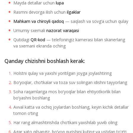
Mayda detallar uchun
lupa
Rasmni devorga ilish uchun
ilgaklar
Mahkam va chiroyli qadoq
— saqlash va sovg‘a uchun qulay
Umumiy sxemali
nazorat varaqasi
Qutidagi
QR-kod
— telefoningiz kamerasi bilan skanerlang
va sxemani ekranda oching
Qanday chizishni boshlash kerak:
Holstni qulay va yaxshi yoritilgan joyga joylashtiring
Bo‘yoqlar, cho‘tkalar va toza suv solingan idishni tayyorlang
Soha raqamlariga mos bo‘yoqlar bilan ehtiyotkorlik bilan
bo‘yashni boshlang
Avval katta va ochiq joylardan boshlang, keyin kichik detallar
tomon o‘ting
Har rang almashtirishda cho‘tkani yaxshilab yuvib oling
Agar xato qilsangiz, bo‘yoq qurishini kuting va ustidan to‘g‘ri