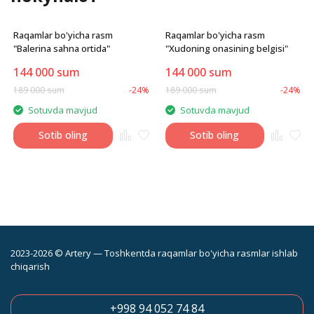
Raqamlar bo'yicha rasm
Raqamlar bo'yicha rasm
"Balerina sahna ortida"
"Xudoning onasining belgisi"
144 000
sum
144 000
sum
189 000
sum
-24%
189 000
sum
-24%
Sotuvda mavjud
Sotuvda mavjud
Sotib oling
Sotib oling
2023-2026 © Artery — Toshkentda raqamlar bo'yicha rasmlar ishlab
chiqarish
+998 94 052 74 84