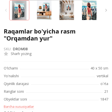
Raqamlar bo'yicha rasm
"Orqamdan yur"
SKU:
DROM08
Sharh yozing
O'lchami
40 х 50 sm
Yo'nalishi
vertikal
Qiyinlik darajasi
o`rta
Ranglar soni
21
Obyektlar soni
1847
Barcha xususiyatlar