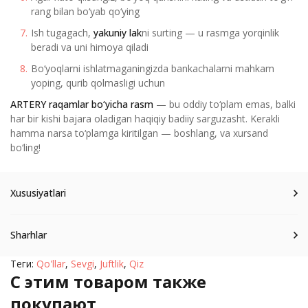
rang bilan bo‘yab qo‘ying
Ish tugagach,
yakuniy lak
ni surting — u rasmga yorqinlik
beradi va uni himoya qiladi
Bo‘yoqlarni ishlatmaganingizda bankachalarni mahkam
yoping, qurib qolmasligi uchun
ARTERY raqamlar bo‘yicha rasm
— bu oddiy to‘plam emas, balki
har bir kishi bajara oladigan haqiqiy badiiy sarguzasht. Kerakli
hamma narsa to‘plamga kiritilgan — boshlang, va xursand
bo‘ling!
Xususiyatlari
Sharhlar
Теги:
Qo'llar
,
Sevgi
,
Juftlik
,
Qiz
C этим товаром также
покупают