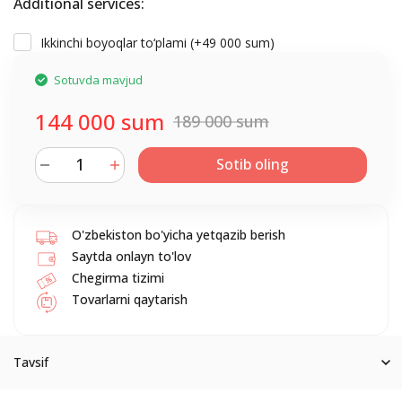
Additional services:
Ikkinchi boyoqlar to‘plami (+
49 000 sum
)
Sotuvda mavjud
144 000 sum
189 000 sum
Sotib oling
O'zbekiston bo'yicha yetqazib berish
Saytda onlayn to'lov
Chegirma tizimi
Tovarlarni qaytarish
Tavsif